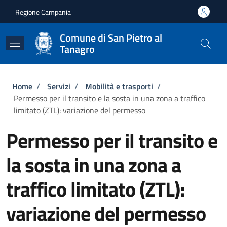
Salta al contenuto principale
Skip to footer content
Regione Campania
Comune di San Pietro al
Tanagro
Briciole di pane
Home
/
Servizi
/
Mobilità e trasporti
/
Permesso per il transito e la sosta in una zona a traffico
limitato (ZTL): variazione del permesso
Permesso per il transito e
la sosta in una zona a
traffico limitato (ZTL):
variazione del permesso