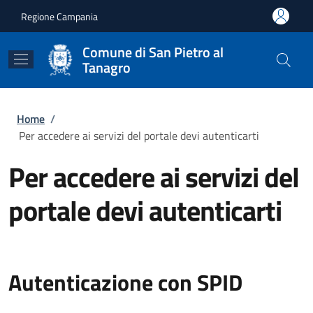
Salta al contenuto principale
Skip to footer content
Regione Campania
Comune di San Pietro al
Tanagro
Briciole di pane
Home
/
Per accedere ai servizi del portale devi autenticarti
Per accedere ai servizi del
portale devi autenticarti
Autenticazione con SPID