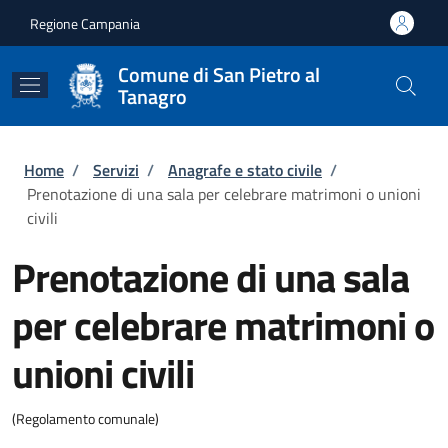
Salta al contenuto principale
Skip to footer content
Regione Campania
Comune di San Pietro al
Tanagro
Briciole di pane
Home
/
Servizi
/
Anagrafe e stato civile
/
Prenotazione di una sala per celebrare matrimoni o unioni
civili
Prenotazione di una sala
per celebrare matrimoni o
unioni civili
(Regolamento comunale)