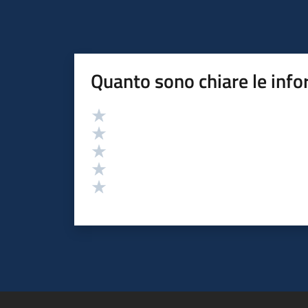
Quanto sono chiare le info
Valutazione
Valuta 5 stelle su 5
Valuta 4 stelle su 5
Valuta 3 stelle su 5
Valuta 2 stelle su 5
Valuta 1 stelle su 5