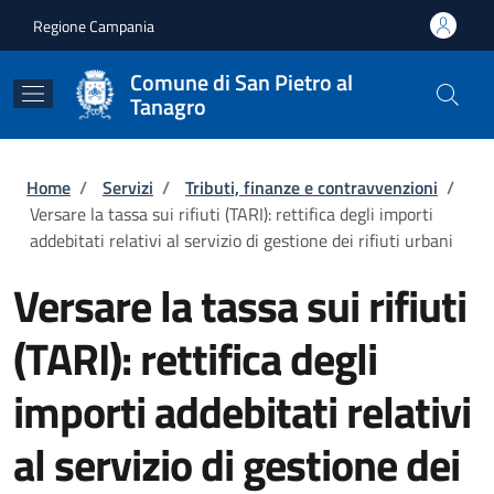
Salta al contenuto principale
Skip to footer content
Regione Campania
Comune di San Pietro al
Tanagro
Briciole di pane
Home
/
Servizi
/
Tributi, finanze e contravvenzioni
/
Versare la tassa sui rifiuti (TARI): rettifica degli importi
addebitati relativi al servizio di gestione dei rifiuti urbani
Versare la tassa sui rifiuti
(TARI): rettifica degli
importi addebitati relativi
al servizio di gestione dei