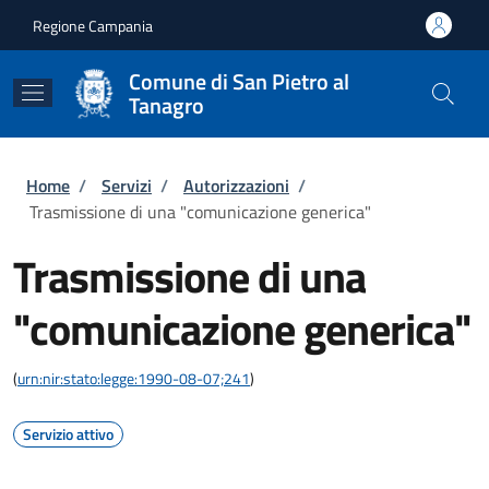
Salta al contenuto principale
Skip to footer content
Regione Campania
Comune di San Pietro al
Tanagro
Briciole di pane
Home
/
Servizi
/
Autorizzazioni
/
Trasmissione di una "comunicazione generica"
Trasmissione di una
"comunicazione generica"
(
urn:nir:stato:legge:1990-08-07;241
)
Servizio attivo