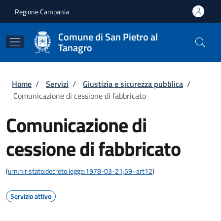
Salta al contenuto principale
Skip to footer content
Regione Campania
Comune di San Pietro al
Tanagro
Briciole di pane
Home
/
Servizi
/
Giustizia e sicurezza pubblica
/
Comunicazione di cessione di fabbricato
Comunicazione di
cessione di fabbricato
(
urn:nir:stato:decreto.legge:1978-03-21;59~art12
)
Servizio attivo