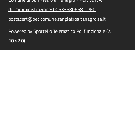
dell'amministrazione: 00533680658 - PEC:
postacert@pec.comune.sanpietroaltanagro.sa.it
Powered by Sportello Telematico Polifunzionale (v.
10.42.0)