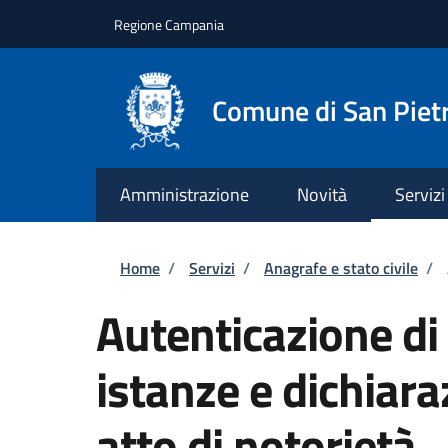
Salta al contenuto principale
Skip to footer content
Regione Campania
Comune di San Pietr
Amministrazione
Novità
Servizi
Briciole di pane
Home
/
Servizi
/
Anagrafe e stato civile
/
Autenticazione di 
istanze e dichiara
atto di notorietà