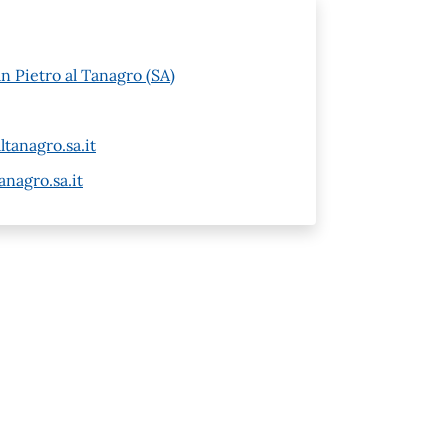
n Pietro al Tanagro (SA)
tanagro.sa.it
nagro.sa.it