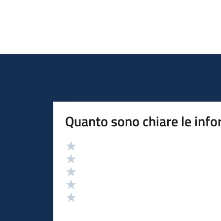
Quanto sono chiare le info
Valutazione
Valuta 5 stelle su 5
Valuta 4 stelle su 5
Valuta 3 stelle su 5
Valuta 2 stelle su 5
Valuta 1 stelle su 5