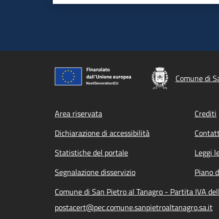
Comune di Sa
Footer menu
Area riservata
Crediti
Dichiarazione di accessibilità
Contatt
Statistiche del portale
Leggi l
Segnalazione disservizio
Piano d
Comune di San Pietro al Tanagro - Partita IVA d
postacert@pec.comune.sanpietroaltanagro.sa.it