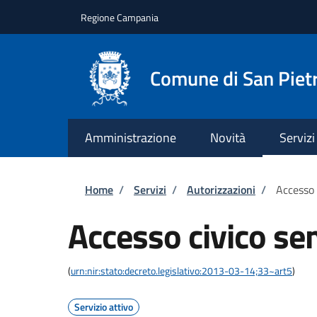
Salta al contenuto principale
Skip to footer content
Regione Campania
Comune di San Pietr
Amministrazione
Novità
Servizi
Briciole di pane
Home
/
Servizi
/
Autorizzazioni
/
Accesso 
Accesso civico se
(
urn:nir:stato:decreto.legislativo:2013-03-14;33~art5
)
Servizio attivo