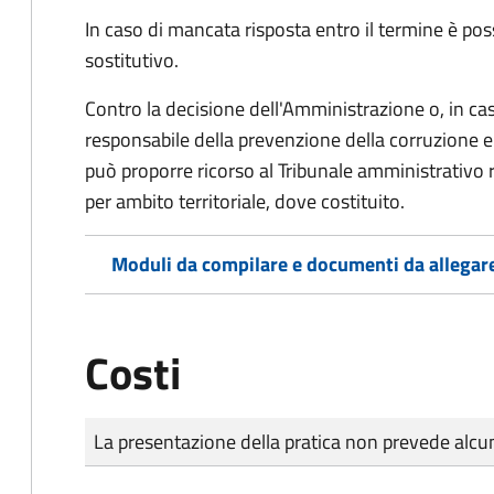
In caso di mancata risposta entro il termine è poss
sostitutivo.
Contro la decisione dell'Amministrazione o, in ca
responsabile della prevenzione della corruzione e 
può proporre ricorso al Tribunale amministrativo 
per ambito territoriale, dove costituito.
Moduli da compilare e documenti da allegar
Costi
Tipo di pagamento
Importo
La presentazione della pratica non prevede al