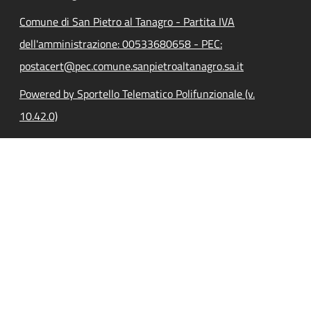
Comune di San Pietro al Tanagro - Partita IVA
dell'amministrazione: 00533680658 - PEC:
postacert@pec.comune.sanpietroaltanagro.sa.it
Powered by Sportello Telematico Polifunzionale (v.
10.42.0)