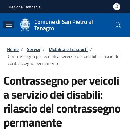
Salta al contenuto principale
Skip to footer content
Regione Campania
Comune di San Pietro al
Tanagro
Briciole di pane
Home
/
Servizi
/
Mobilità e trasporti
/
Contrassegno per veicoli a servizio dei disabili: rilascio del
contrassegno permanente
Contrassegno per veicoli
a servizio dei disabili:
rilascio del contrassegno
permanente