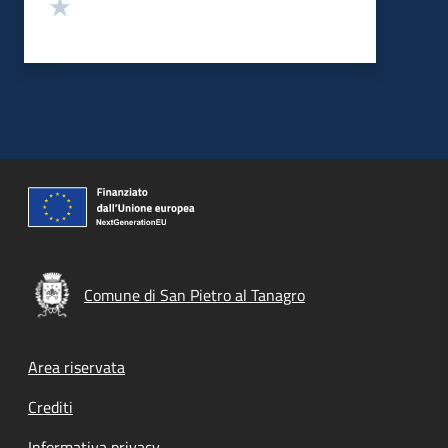
Valuta 1 stelle su 5
Comune di San Pietro al Tanagro
Footer menu
Area riservata
Crediti
Informativa privacy