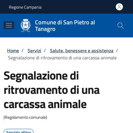
Salta al contenuto principale
Skip to footer content
Regione Campania
Comune di San Pietro al
Tanagro
Briciole di pane
Home
/
Servizi
/
Salute, benessere e assistenza
/
Segnalazione di ritrovamento di una carcassa animale
Segnalazione di
ritrovamento di una
carcassa animale
(Regolamento comunale)
Servizio attivo