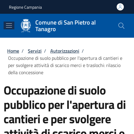
Salta al contenuto principale
Skip to footer content
Regione Campania
Comune di San Pietro al
Tanagro
Briciole di pane
Home
/
Servizi
/
Autorizzazioni
/
Occupazione di suolo pubblico per l'apertura di cantieri e
per svolgere attività di scarico merci e traslochi: rilascio
della concessione
Occupazione di suolo
pubblico per l'apertura di
cantieri e per svolgere
attività di scarico merci e