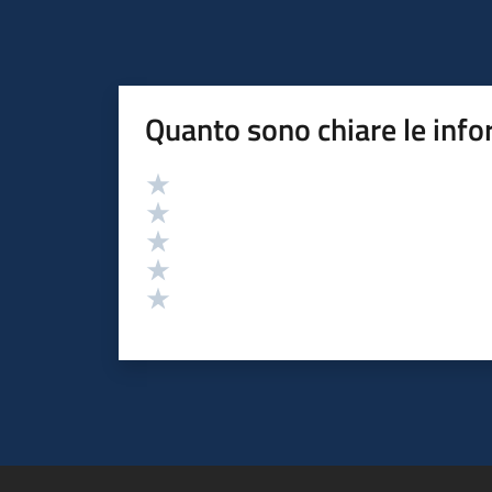
Quanto sono chiare le info
Valutazione
Valuta 5 stelle su 5
Valuta 4 stelle su 5
Valuta 3 stelle su 5
Valuta 2 stelle su 5
Valuta 1 stelle su 5