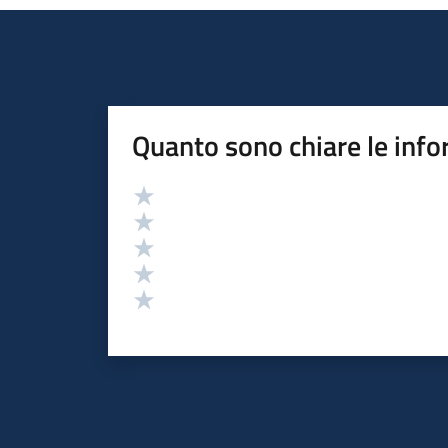
Quanto sono chiare le info
Valutazione
Valuta 5 stelle su 5
Valuta 4 stelle su 5
Valuta 3 stelle su 5
Valuta 2 stelle su 5
Valuta 1 stelle su 5