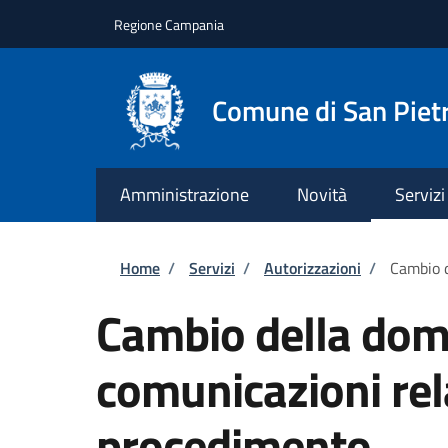
Salta al contenuto principale
Skip to footer content
Regione Campania
Comune di San Pietr
Amministrazione
Novità
Servizi
Briciole di pane
Home
/
Servizi
/
Autorizzazioni
/
Cambio d
Cambio della domi
comunicazioni rel
procedimento