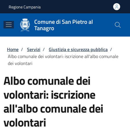
Salta al contenuto principale
Skip to footer content
Regione Campania
Comune di San Pietro al
Tanagro
Briciole di pane
Home
/
Servizi
/
Giustizia e sicurezza pubblica
/
Albo comunale dei volontari: iscrizione all'albo comunale
dei volontari
Albo comunale dei
volontari: iscrizione
all'albo comunale dei
volontari