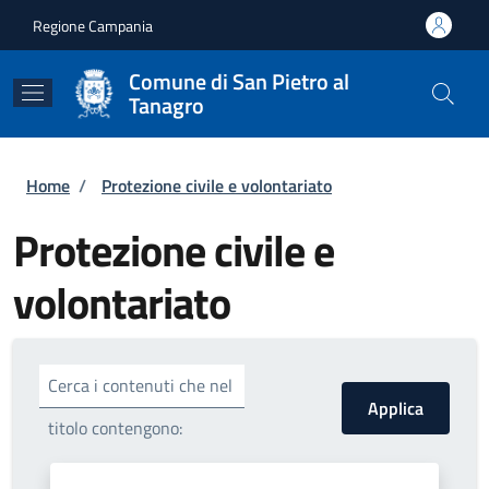
Salta al contenuto principale
Skip to footer content
Regione Campania
Comune di San Pietro al
Tanagro
Briciole di pane
Home
/
Protezione civile e volontariato
Protezione civile e
volontariato
Cerca i contenuti che nel
titolo contengono: