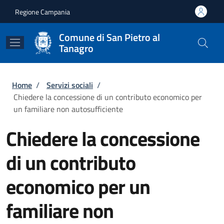
Salta al contenuto principale
Skip to footer content
Regione Campania
Comune di San Pietro al
Tanagro
Briciole di pane
Home
/
Servizi sociali
/
Chiedere la concessione di un contributo economico per
un familiare non autosufficiente
Chiedere la concessione
di un contributo
economico per un
familiare non