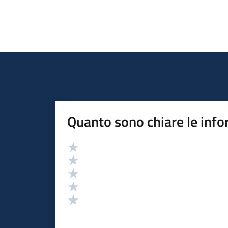
Quanto sono chiare le info
Valutazione
Valuta 5 stelle su 5
Valuta 4 stelle su 5
Valuta 3 stelle su 5
Valuta 2 stelle su 5
Valuta 1 stelle su 5