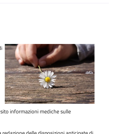
di
o
isito informazioni mediche sulle
 redazione delle disposizioni anticipate di