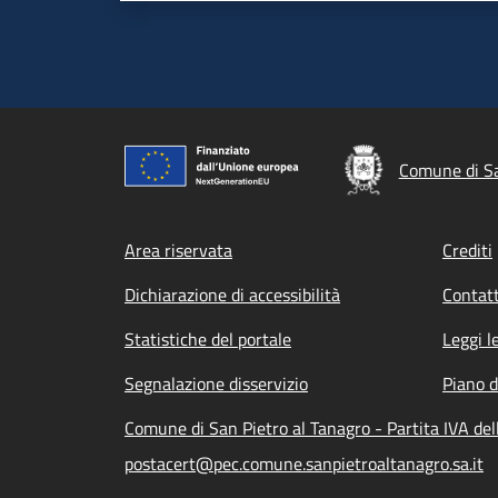
Comune di Sa
Footer menu
Area riservata
Crediti
Dichiarazione di accessibilità
Contatt
Statistiche del portale
Leggi l
Segnalazione disservizio
Piano d
Comune di San Pietro al Tanagro - Partita IVA d
postacert@pec.comune.sanpietroaltanagro.sa.it