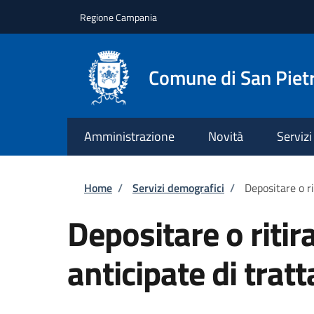
Salta al contenuto principale
Skip to footer content
Regione Campania
Comune di San Pietr
Amministrazione
Novità
Servizi
Briciole di pane
Home
/
Servizi demografici
/
Depositare o ri
Depositare o ritir
anticipate di tra